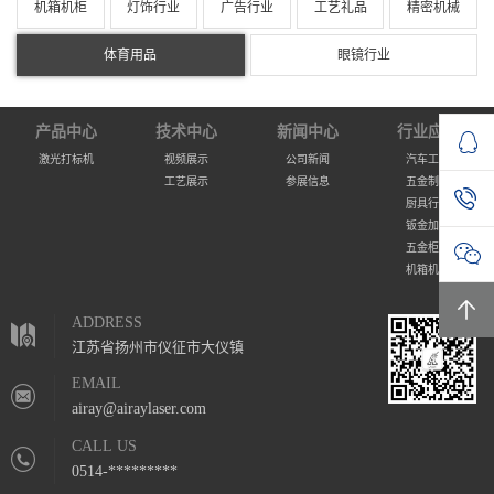
机箱机柜
灯饰行业
广告行业
工艺礼品
精密机械
体育用品
眼镜行业
产品中心
技术中心
新闻中心
行业应用
激光打标机
视频展示
公司新闻
汽车工业
工艺展示
参展信息
五金制品
厨具行业
钣金加工
五金柜体
机箱机柜
ADDRESS
江苏省扬州市仪征市大仪镇
EMAIL
airay@airaylaser.com
CALL US
0514-*********