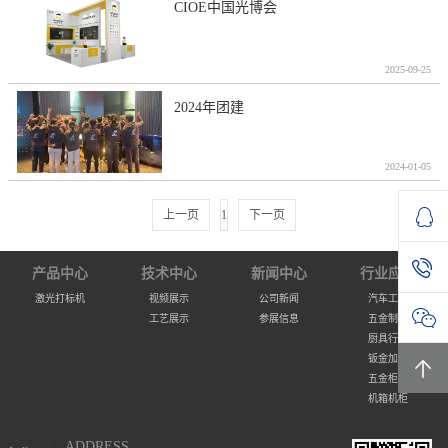
CIOE中国光博会
2025-09-25
2024年团建
2024-01-05
上一页
1
下一页
产品中心
技术中心
新闻中心
行业应用
激光打标机
视频展示
公司新闻
汽车工业
工艺展示
参展信息
五金制品
厨具行业
钣金加工
五金柜体
机箱机柜
ADDRESS